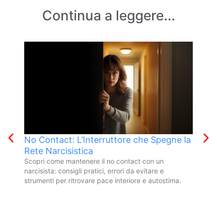
Continua a leggere...
No Contact: L’Interruttore che Spegne la
La 
Rete Narcisistica
l’a
Scopri come mantenere il no contact con un
Amar
narcisista: consigli pratici, errori da evitare e
nutr
strumenti per ritrovare pace interiore e autostima.
vive,