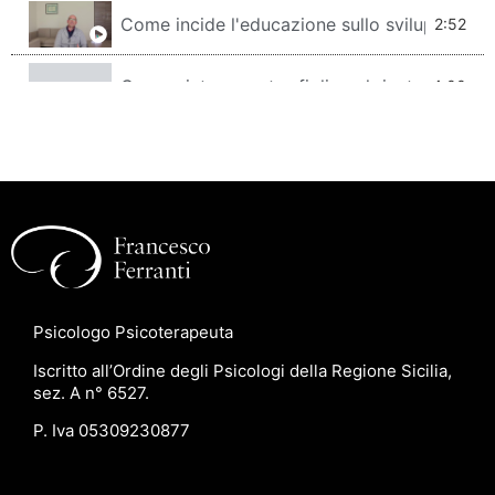
Come incide l'educazione sullo sviluppo de
2:52
Come aiutare vostro figlio nel rientro a scu
4:00
Perché continuo ad essere ansioso?
2:15
Trascurate i bisogni emotivi di vostro figlio
2:22
Ansia: conoscerla per meglio gestirla
2:15
Psicologo Psicoterapeuta
Perché la tecnologia è dannosa per la cresci
5:29
Iscritto all’Ordine degli Psicologi della Regione Sicilia,
sez. A n° 6527.
E' possibile non aver paura?
3:52
P. Iva 05309230877
Quando la "cura" si chiama cibo
3:02