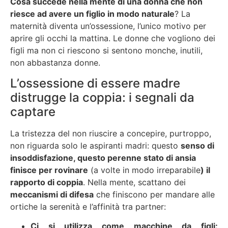
Cosa succede nella mente di una donna che non
riesce ad avere un figlio in modo naturale
? La
maternità diventa un’ossessione, l’unico motivo per
aprire gli occhi la mattina. Le donne che vogliono dei
figli ma non ci riescono si sentono monche, inutili,
non abbastanza donne.
L’ossessione di essere madre
distrugge la coppia: i segnali da
captare
La tristezza del non riuscire a concepire, purtroppo,
non riguarda solo le aspiranti madri: questo
senso di
insoddisfazione, questo perenne stato di ansia
finisce per rovinare
(a volte in modo irreparabile
) il
rapporto di coppia
. Nella mente, scattano dei
meccanismi di difesa
che finiscono per mandare alle
ortiche la serenità e l’affinità tra partner:
Ci si utilizza come macchine da figli: