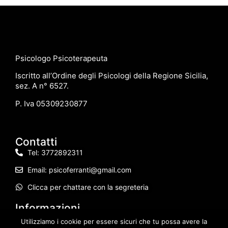
Psicologo Psicoterapeuta
Iscritto all’Ordine degli Psicologi della Regione Sicilia,
sez. A n° 6527.
P. Iva 05309230877
Contatti
Tel: 3772892311
Email: psicoferranti@gmail.com
Clicca per chattare con la segreteria
Informazioni
Sede di Licata: Via Mons. Giuseppe Bellino n° 5
Utilizziamo i cookie per essere sicuri che tu possa avere la