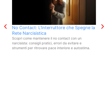
No Contact: L’Interruttore che Spegne la
La 
Rete Narcisistica
l’a
Scopri come mantenere il no contact con un
Amar
narcisista: consigli pratici, errori da evitare e
nutr
strumenti per ritrovare pace interiore e autostima.
vive,