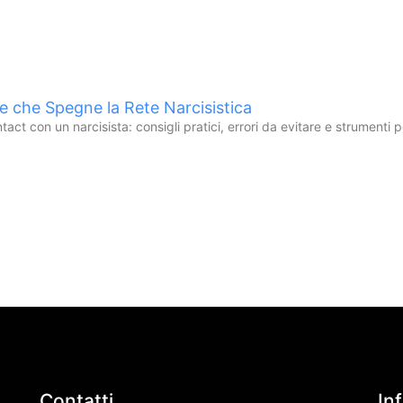
re che Spegne la Rete Narcisistica
ct con un narcisista: consigli pratici, errori da evitare e strumenti p
Contatti
In