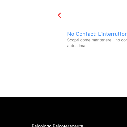
No Contact: L’Interrutto
Scopri come mantenere il no conta
autostima.
Psicologo Psicoterapeuta