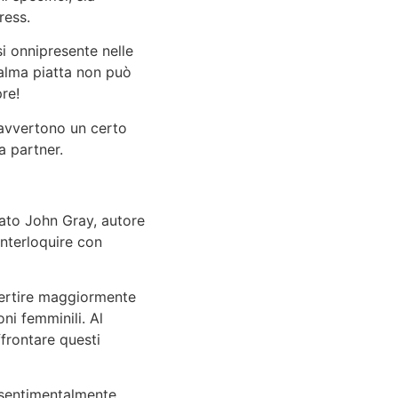
ress.
si onnipresente nelle
calma piatta non può
re!
 avvertono un certo
a partner.
dato John Gray, autore
interloquire con
vertire maggiormente
ni femminili. Al
ffrontare questi
 sentimentalmente