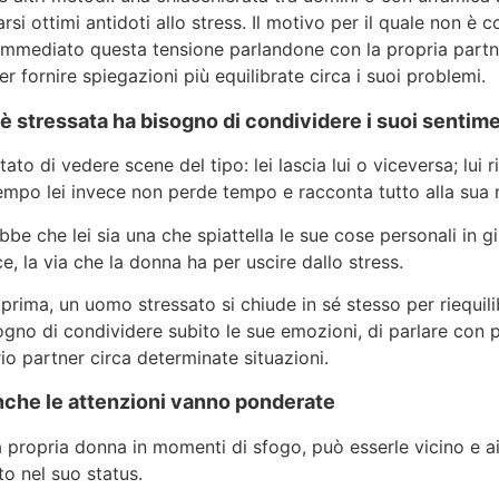
si ottimi antidoti allo stress. Il motivo per il quale non è c
immediato questa tensione parlandone con la propria partner
er fornire spiegazioni più equilibrate circa i suoi problemi.
 stressata ha bisogno di condividere i suoi sentime
ato di vedere scene del tipo: lei lascia lui o viceversa; lui r
empo lei invece non perde tempo e racconta tutto alla sua 
bbe che lei sia una che spiattella le sue cose personali in 
e, la via che la donna ha per uscire dallo stress.
ima, un uomo stressato si chiude in sé stesso per riequil
gno di condividere subito le sue emozioni, di parlare con p
io partner circa determinate situazioni.
nche le attenzioni vanno ponderate
 propria donna in momenti di sfogo, può esserle vicino e ai
o nel suo status.