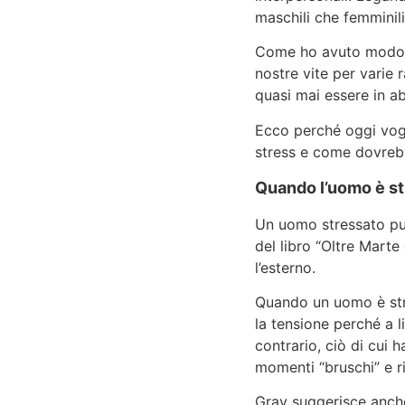
maschili che femminil
Come ho avuto modo di 
nostre vite per varie 
quasi mai essere in a
Ecco perché oggi vogl
stress e come dovrebbe
Quando l’uomo è st
Un uomo stressato può 
del libro “Oltre Marte
l’esterno.
Quando un uomo è str
la tensione perché a l
contrario, ciò di cui 
momenti “bruschi” e r
Gray suggerisce anche