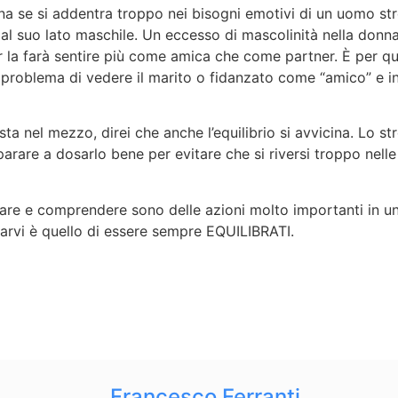
na se si addentra troppo nei bisogni emotivi di un uomo str
 al suo lato maschile. Un eccesso di mascolinità nella donn
er la farà sentire più come amica che come partner. È per 
problema di vedere il marito o fidanzato come “amico” e ini
ta nel mezzo, direi che anche l’equilibrio si avvicina. Lo str
are a dosarlo bene per evitare che si riversi troppo nelle 
re e comprendere sono delle azioni molto importanti in un
arvi è quello di essere sempre EQUILIBRATI.
Francesco Ferranti