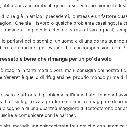
i, abbastanza incombenti quando subentrano momenti di st
dire già in articoli precedenti, lo stress è un fattore qua
ragioni. Che sia il lavoro o qualche problema casalingo, la 
bbondanza. Un piccolo chicco di stress ci sarà (quasi) semp
io parlarvi dei bisogni di un uomo e di una donna quando
ro comportarsi per evitare litigi e incomprensioni con il/l
ressato è bene che rimanga per un po’ da solo
reagire in tanti modi diversi ma il consiglio del nostro fi
 e Venere” è quello di rifugiarsi nel proprio mondo prima di 
essato e affronta il problema nell’immediato, tende ad av
ivello fisiologico va a produrre un numero maggiore di ormo
ha bisogno è di una quantità maggiore di testosterone per a
iuscire a comunicare con la partner.
 altri metodi: una chiacchierata tra uomini o con un’amica