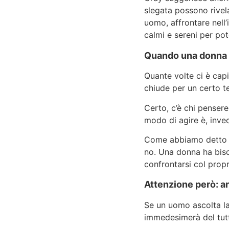
slegata possono rivelar
uomo, affrontare nell’
calmi e sereni per pot
Quando una donna è
Quante volte ci è capit
chiude per un certo t
Certo, c’è chi pensere
modo di agire è, invec
Come abbiamo detto pr
no. Una donna ha biso
confrontarsi col propr
Attenzione però: a
Se un uomo ascolta la
immedesimerà del tutt