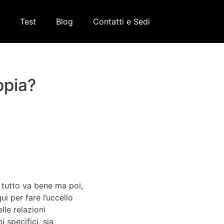
Test
Blog
Contatti e Sedi
ppia?
 tutto va bene ma poi,
i per fare l’uccello
lle relazioni
 specifici, sia