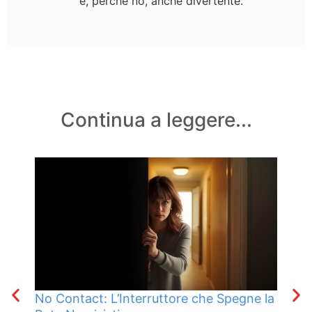
e, perché no, anche divertente.
Continua a leggere...
No Contact: L’Interruttore che Spegne la
La 