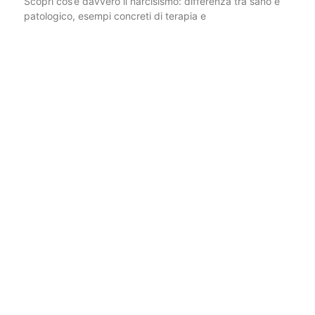
Scopri cos’è davvero il narcisismo: differenza tra sano e
patologico, esempi concreti di terapia e