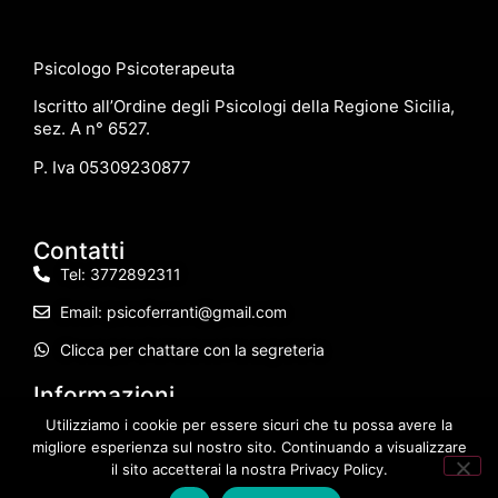
Psicologo Psicoterapeuta
Iscritto all’Ordine degli Psicologi della Regione Sicilia,
sez. A n° 6527.
P. Iva 05309230877
Contatti
Tel: 3772892311
Email: psicoferranti@gmail.com
Clicca per chattare con la segreteria
Informazioni
Sede di Licata: Via Mons. Giuseppe Bellino n° 5
Utilizziamo i cookie per essere sicuri che tu possa avere la
migliore esperienza sul nostro sito. Continuando a visualizzare
Privacy Policy
il sito accetterai la nostra Privacy Policy.