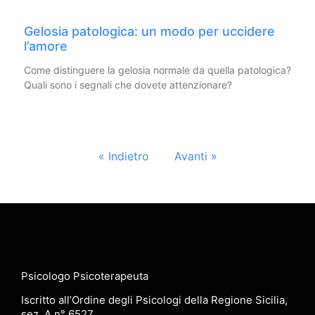
Gelosia patologica: un modo per uccidere
l’amore
Come distinguere la gelosia normale da quella patologica?
Quali sono i segnali che dovete attenzionare?
« Indietro
Avanti »
Psicologo Psicoterapeuta
Iscritto all’Ordine degli Psicologi della Regione Sicilia,
sez. A n° 6527.